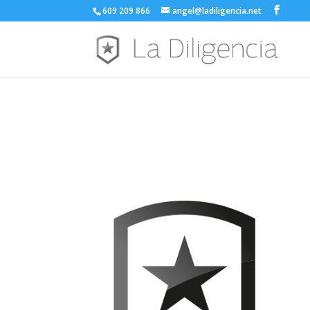
609 209 866
angel@ladiligencia.net